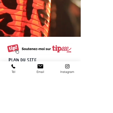
PLAN DU SITE
EBISU
PAGE INSTAGRAM
Tél
Email
Instagram
ÉDITIONS
PAGE TIPEEE
SHOP
SERVEUR DISCORD
(BOUTIQUE)
PARUTIONS
CONTACT
BLOG