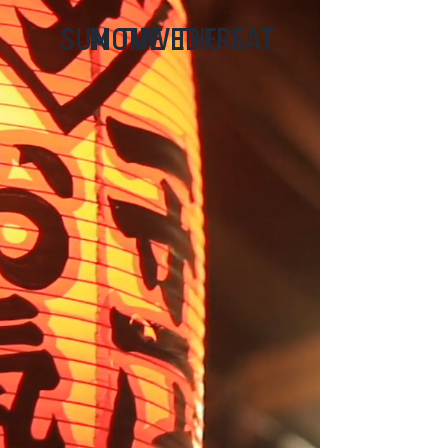
SUN
MON
TUE
WED
THU
FRI
SAT