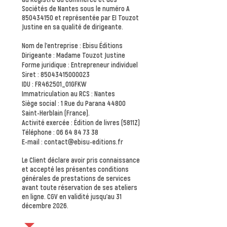
Sociétés de Nantes sous le numéro A
850434150
et représentée par EI Touzot
Justine en sa qualité de dirigeante.
Nom de l'entreprise : Ebisu Éditions
Dirigeante : Madame Touzot Justine
Forme juridique : Entrepreneur individuel
Siret :
85043415000023
IDU : FR462501_01GFKW
Immatriculation au RCS : Nantes
Siège social : 1 Rue du Parana 44800
Saint-Herblain (France).
Activité exercée : Édition de livre
s (5811Z)
Téléphone :
06 64 84 73 38
E-mail :
contact@ebisu-editions.fr
Le Client déclare avoir pris connaissance
et accepté les présentes conditions
générales de prestations de services
avant toute réservation de ses ateliers
en ligne. CGV en validité jusqu'au 31
décembre 2026.