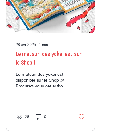
28 avr. 2025
∙
1
min
Le matsuri des yokai est sur
le Shop !
Le matsuri des yokai est
disponible sur le Shop 🎉.
Procurez-vous cet artbook
culturel autour du Japon et
son folklore en cliquant sur
le lien d'achat
28
0