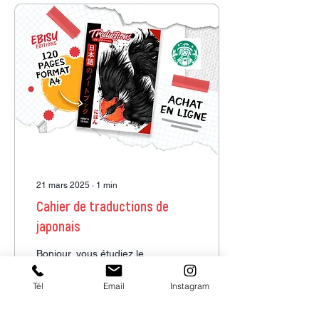
21 mars 2025
∙
1
min
Cahier de traductions de
japonais
Bonjour, vous étudiez le
japonais en ce moment et
vous souhaitez vous
Tél
Email
Instagram
entraîner à écrire ? J'ai
une jolie solution pour