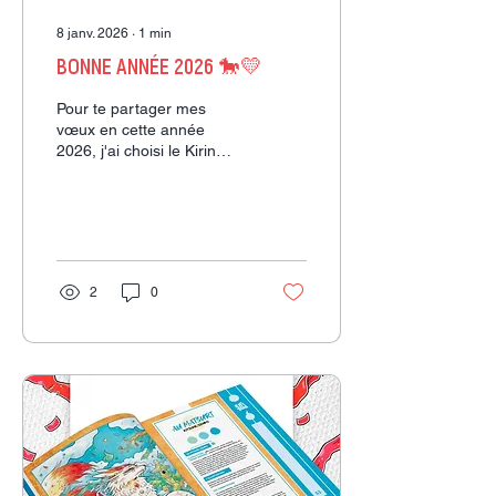
8 janv. 2026
∙
1
min
BONNE ANNÉE 2026 🐎💛
Pour te partager mes
vœux en cette année
2026, j'ai choisi le Kirin
plutôt que le cheval du
zodiaque 🐎.
2
0